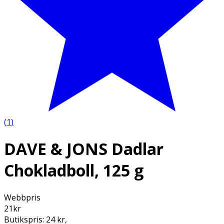
(
1
)
DAVE & JONS Dadlar
Chokladboll, 125 g
Webbpris
21
kr
Butikspris:
24 kr
,