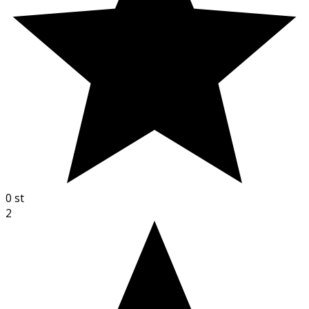
0
st
2