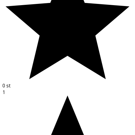
0
st
1