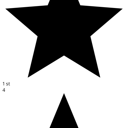
1
st
4