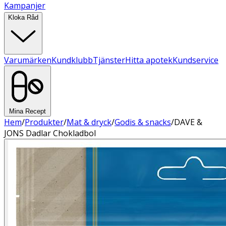
Kampanjer
Kloka Råd
Varumärken
Kundklubb
Tjänster
Hitta apotek
Kundservice
Mina Recept
Hem
/
Produkter
/
Mat & dryck
/
Godis & snacks
/
DAVE &
JONS Dadlar Chokladbol