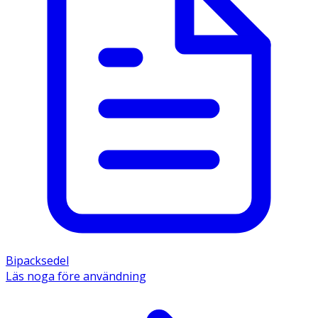
Bipacksedel
Läs noga före användning