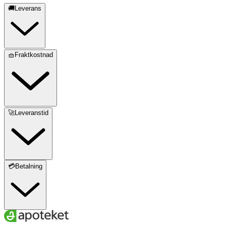
🚚Leverans
🧺Fraktkostnad
🚀Leveranstid
💳Betalning