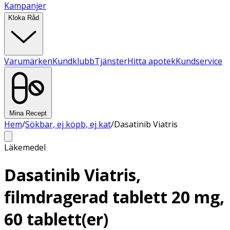
Kampanjer
Kloka Råd
Varumärken
Kundklubb
Tjänster
Hitta apotek
Kundservice
Mina Recept
Hem
/
Sökbar, ej köpb, ej kat
/
Dasatinib Viatris
Läkemedel
Dasatinib Viatris,
filmdragerad tablett 20 mg,
60 tablett(er)