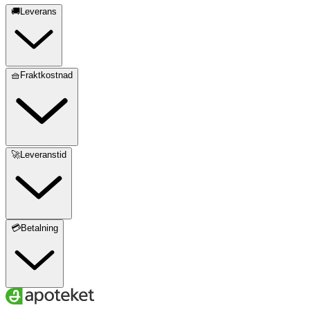
🚚Leverans
🧺Fraktkostnad
🚀Leveranstid
💳Betalning