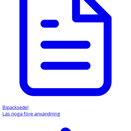
Bipacksedel
Läs noga före användning