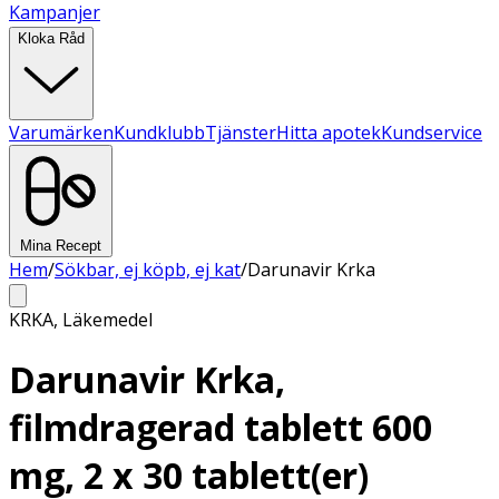
Kampanjer
Kloka Råd
Varumärken
Kundklubb
Tjänster
Hitta apotek
Kundservice
Mina Recept
Hem
/
Sökbar, ej köpb, ej kat
/
Darunavir Krka
KRKA
,
Läkemedel
Darunavir Krka,
filmdragerad tablett 600
mg, 2 x 30 tablett(er)