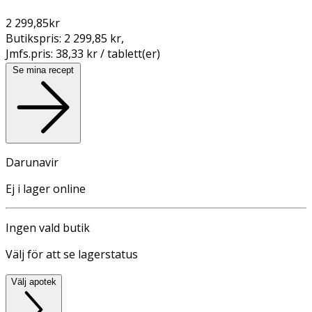
2 299,85
kr
Butikspris:
2 299,85 kr
,
Jmfs.pris:
38,33 kr / tablett(er)
Se mina recept
Darunavir
Ej i lager online
Ingen vald butik
Välj för att se lagerstatus
Välj apotek