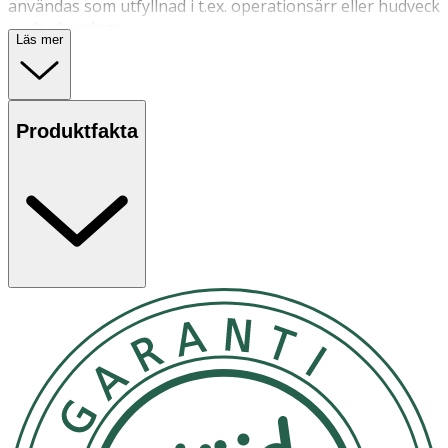
användas som utfyllnad i t.ex. operationsärr eller hudveck
under bandage.
Läs mer
Produktfakta