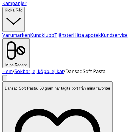
Kampanjer
Kloka Råd
Varumärken
Kundklubb
Tjänster
Hitta apotek
Kundservice
Mina Recept
Hem
/
Sökbar, ej köpb, ej kat
/
Dansac Soft Pasta
Dansac Soft Pasta, 50 gram har tagits bort från mina favoriter