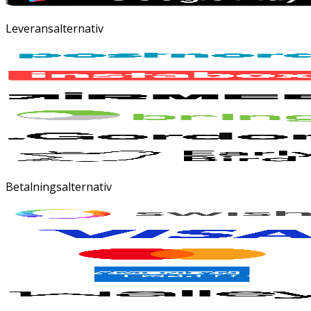
Leveransalternativ
Betalningsalternativ