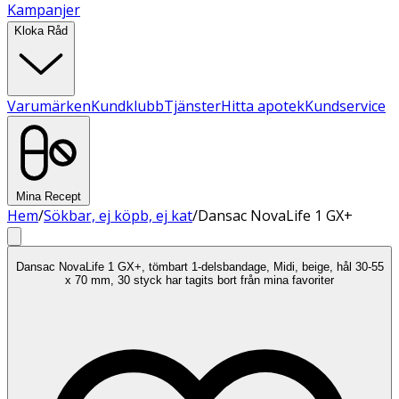
Kampanjer
Kloka Råd
Varumärken
Kundklubb
Tjänster
Hitta apotek
Kundservice
Mina Recept
Hem
/
Sökbar, ej köpb, ej kat
/
Dansac NovaLife 1 GX+
Dansac NovaLife 1 GX+, tömbart 1-delsbandage, Midi, beige, hål 30-55
x 70 mm, 30 styck har tagits bort från mina favoriter