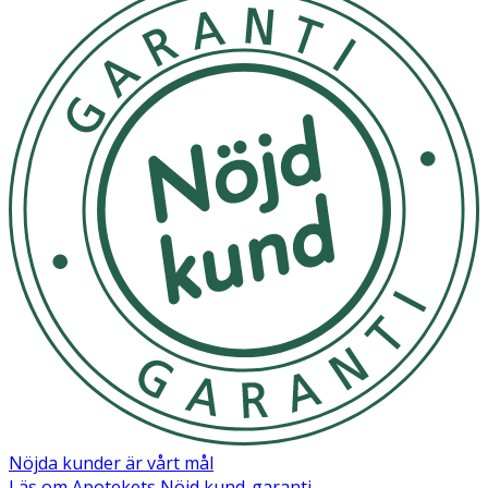
Nöjda kunder är vårt mål
Läs om Apotekets Nöjd kund-garanti