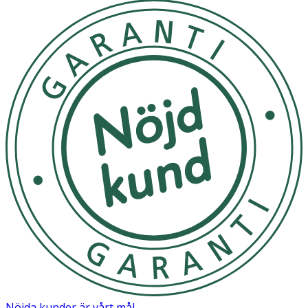
Nöjda kunder är vårt mål