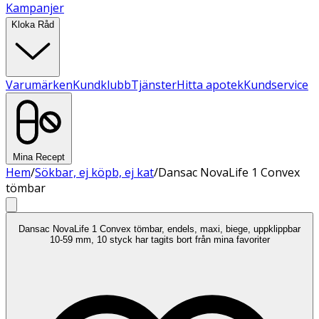
Kampanjer
Kloka Råd
Varumärken
Kundklubb
Tjänster
Hitta apotek
Kundservice
Mina Recept
Hem
/
Sökbar, ej köpb, ej kat
/
Dansac NovaLife 1 Convex
tömbar
Dansac NovaLife 1 Convex tömbar, endels, maxi, biege, uppklippbar
10-59 mm, 10 styck har tagits bort från mina favoriter