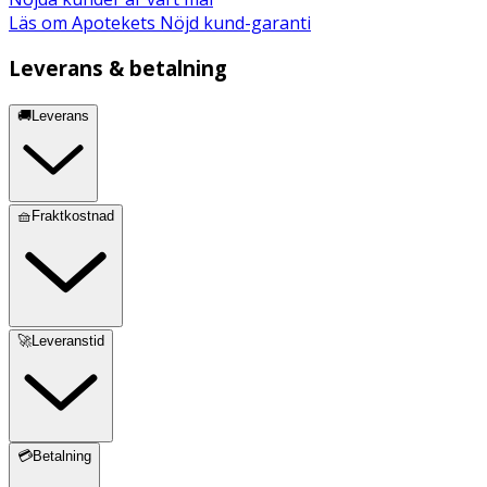
Läs om Apotekets Nöjd kund-garanti
Leverans & betalning
🚚Leverans
🧺Fraktkostnad
🚀Leveranstid
💳Betalning