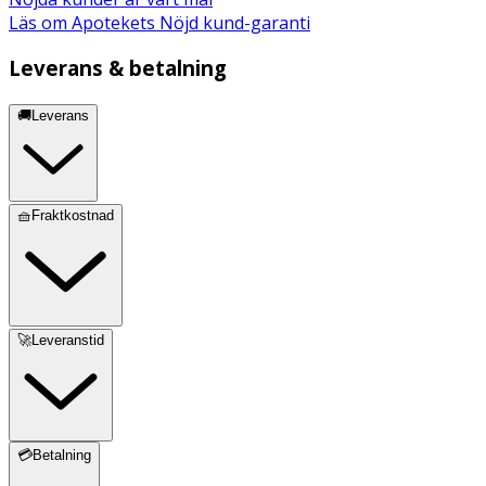
Läs om Apotekets Nöjd kund-garanti
Leverans & betalning
🚚Leverans
🧺Fraktkostnad
🚀Leveranstid
💳Betalning