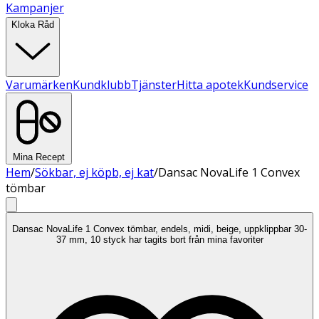
Kampanjer
Kloka Råd
Varumärken
Kundklubb
Tjänster
Hitta apotek
Kundservice
Mina Recept
Hem
/
Sökbar, ej köpb, ej kat
/
Dansac NovaLife 1 Convex
tömbar
Dansac NovaLife 1 Convex tömbar, endels, midi, beige, uppklippbar 30-
37 mm, 10 styck har tagits bort från mina favoriter