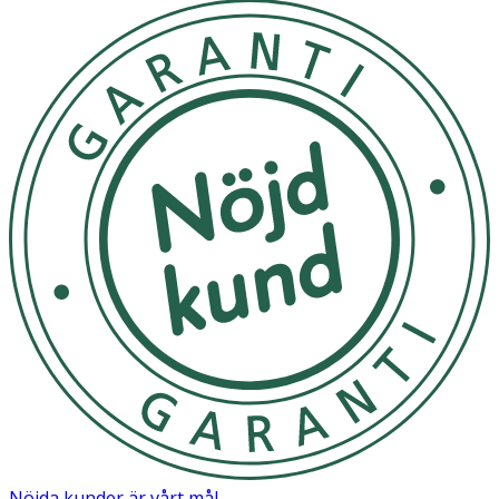
Nöjda kunder är vårt mål