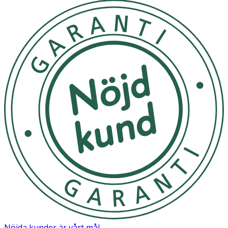
Nöjda kunder är vårt mål