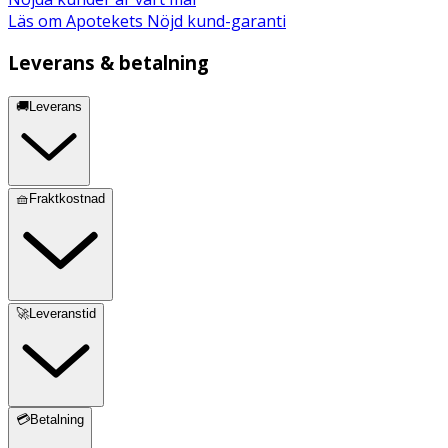
Läs om Apotekets Nöjd kund-garanti
Leverans & betalning
🚚Leverans
🧺Fraktkostnad
🚀Leveranstid
💳Betalning