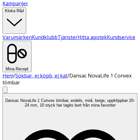
Kampanjer
Kloka Råd
Varumärken
Kundklubb
Tjänster
Hitta apotek
Kundservice
Mina Recept
Hem
/
Sökbar, ej köpb, ej kat
/
Dansac NovaLife 1 Convex
tömbar
Dansac NovaLife 1 Convex tömbar, endels, midi, beige, uppklippbar 20-
24 mm, 10 styck har tagits bort från mina favoriter