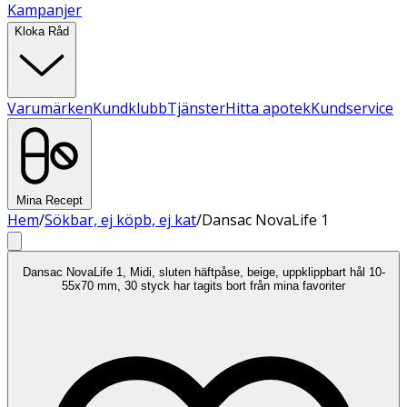
Kampanjer
Kloka Råd
Varumärken
Kundklubb
Tjänster
Hitta apotek
Kundservice
Mina Recept
Hem
/
Sökbar, ej köpb, ej kat
/
Dansac NovaLife 1
Dansac NovaLife 1, Midi, sluten häftpåse, beige, uppklippbart hål 10-
55x70 mm, 30 styck har tagits bort från mina favoriter