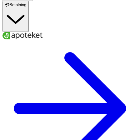
💳Betalning