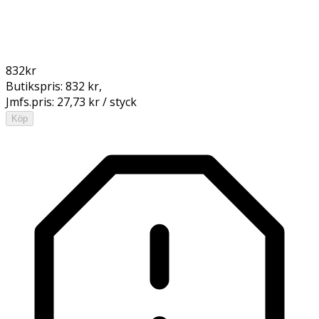
832
kr
Butikspris:
832 kr
,
Jmfs.pris:
27,73 kr / styck
Köp