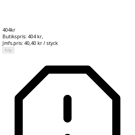
404
kr
Butikspris:
404 kr
,
Jmfs.pris:
40,40 kr / styck
Köp