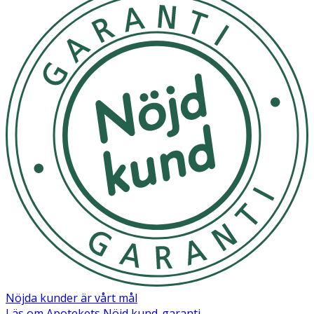
Nöjda kunder är vårt mål
Läs om Apotekets Nöjd kund-garanti