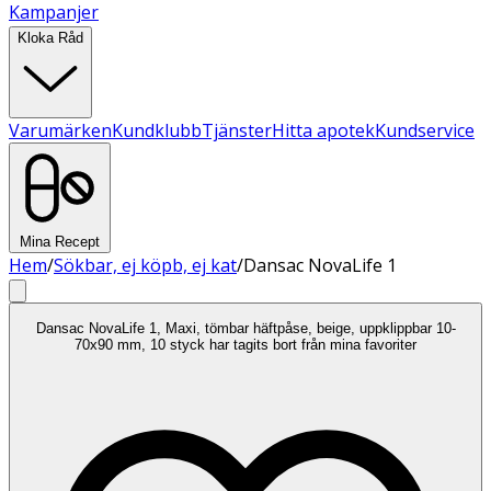
Kampanjer
Kloka Råd
Varumärken
Kundklubb
Tjänster
Hitta apotek
Kundservice
Mina Recept
Hem
/
Sökbar, ej köpb, ej kat
/
Dansac NovaLife 1
Dansac NovaLife 1, Maxi, tömbar häftpåse, beige, uppklippbar 10-
70x90 mm, 10 styck har tagits bort från mina favoriter