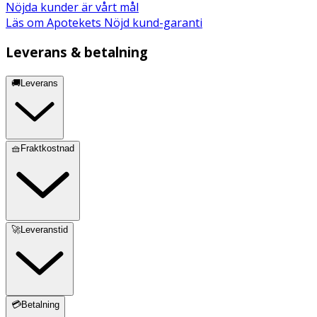
Nöjda kunder är vårt mål
Läs om Apotekets Nöjd kund-garanti
Leverans & betalning
🚚Leverans
🧺Fraktkostnad
🚀Leveranstid
💳Betalning