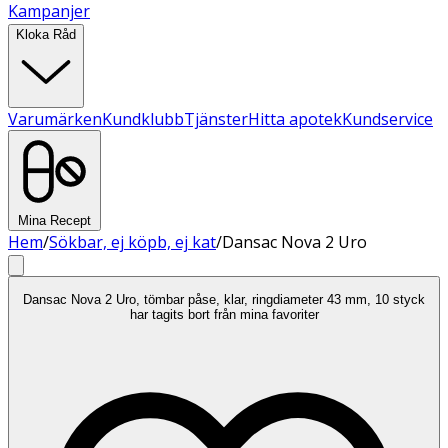
Kampanjer
Kloka Råd
Varumärken
Kundklubb
Tjänster
Hitta apotek
Kundservice
Mina Recept
Hem
/
Sökbar, ej köpb, ej kat
/
Dansac Nova 2 Uro
Dansac Nova 2 Uro, tömbar påse, klar, ringdiameter 43 mm, 10 styck
har tagits bort från mina favoriter