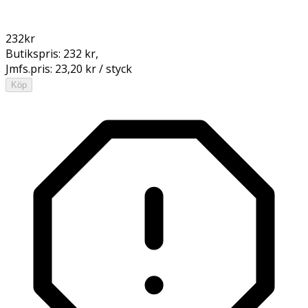
232
kr
Butikspris:
232 kr
,
Jmfs.pris:
23,20 kr / styck
Köp