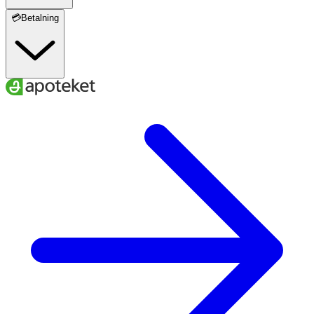
💳Betalning