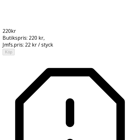
220
kr
Butikspris:
220 kr
,
Jmfs.pris:
22 kr / styck
Köp