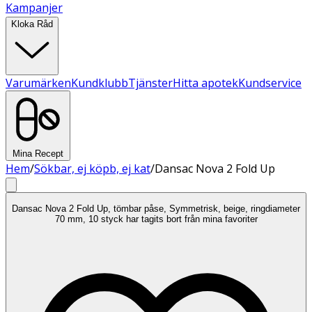
Kampanjer
Kloka Råd
Varumärken
Kundklubb
Tjänster
Hitta apotek
Kundservice
Mina Recept
Hem
/
Sökbar, ej köpb, ej kat
/
Dansac Nova 2 Fold Up
Dansac Nova 2 Fold Up, tömbar påse, Symmetrisk, beige, ringdiameter
70 mm, 10 styck har tagits bort från mina favoriter