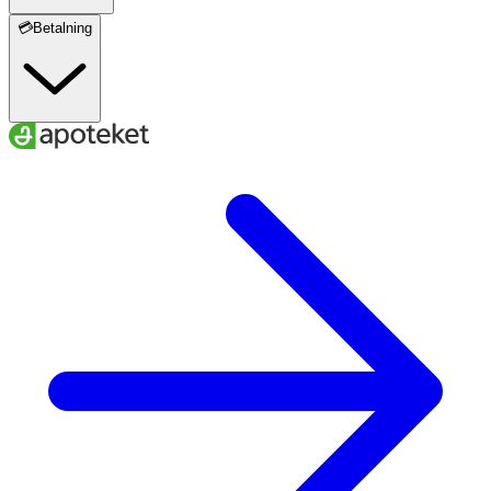
💳Betalning