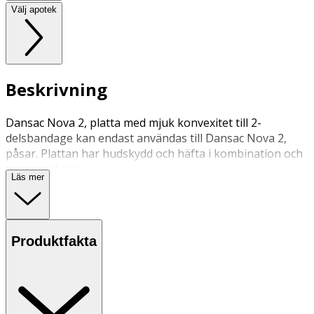
Välj apotek
Beskrivning
Dansac Nova 2, platta med mjuk konvexitet till 2-
delsbandage kan endast användas till Dansac Nova 2,
påsar. Plattan har hudskydd och häfta i kombination och
monterad ring
Läs mer
Konvexiteten ska minska läckagerisken vid t.ex. indragen
stomi, stomi i hudplanet eller ojämnheter i huden.
Produktfakta