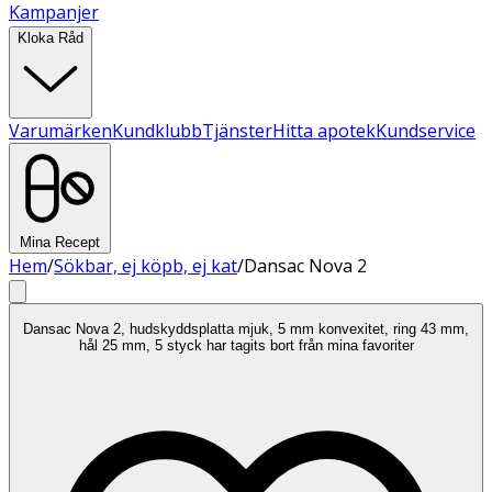
Kampanjer
Kloka Råd
Varumärken
Kundklubb
Tjänster
Hitta apotek
Kundservice
Mina Recept
Hem
/
Sökbar, ej köpb, ej kat
/
Dansac Nova 2
Dansac Nova 2, hudskyddsplatta mjuk, 5 mm konvexitet, ring 43 mm,
hål 25 mm, 5 styck har tagits bort från mina favoriter