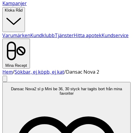
Kampanjer
Kloka Råd
Varumärken
Kundklubb
Tjänster
Hitta apotek
Kundservice
Mina Recept
Hem
/
Sökbar, ej köpb, ej kat
/
Dansac Nova 2
Dansac Nova2 sl p Mini be 36, 30 styck har tagits bort från mina
favoriter