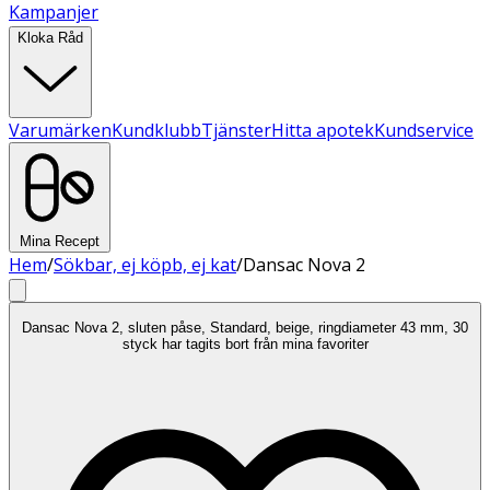
Kampanjer
Kloka Råd
Varumärken
Kundklubb
Tjänster
Hitta apotek
Kundservice
Mina Recept
Hem
/
Sökbar, ej köpb, ej kat
/
Dansac Nova 2
Dansac Nova 2, sluten påse, Standard, beige, ringdiameter 43 mm, 30
styck har tagits bort från mina favoriter