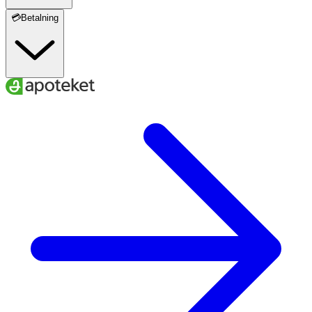
💳Betalning