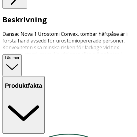
Beskrivning
Dansac Nova 1 Urostomi Convex, tömbar häftpåse är i
första hand avsedd för urostomiopererade personer.
Konvexiteten ska minska risken för läckage vid t.ex
indragen stomi, stomi i hudplanet eller ojämnheter i
Läs mer
huden.
Produktfakta