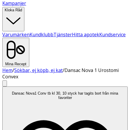
Kampanjer
Kloka Råd
Varumärken
Kundklubb
Tjänster
Hitta apotek
Kundservice
Mina Recept
Hem
/
Sökbar, ej köpb, ej kat
/
Dansac Nova 1 Urostomi
Convex
Dansac Nova1 Conv tb kl 30, 10 styck har tagits bort från mina
favoriter