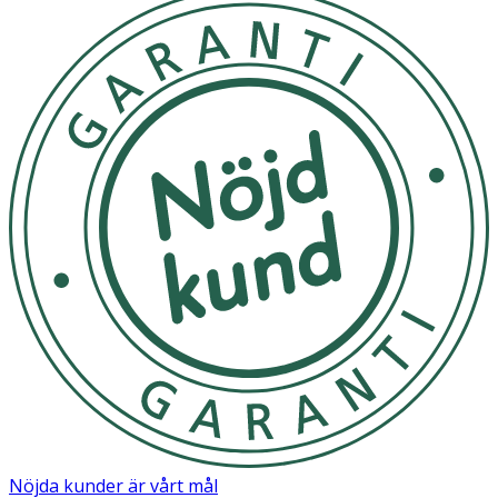
Nöjda kunder är vårt mål