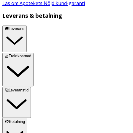
Läs om Apotekets Nöjd kund-garanti
Leverans & betalning
🚚Leverans
🧺Fraktkostnad
🚀Leveranstid
💳Betalning