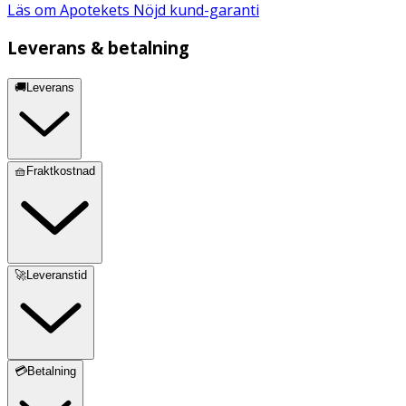
Läs om Apotekets Nöjd kund-garanti
Leverans & betalning
🚚Leverans
🧺Fraktkostnad
🚀Leveranstid
💳Betalning