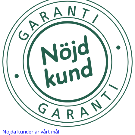
Nöjda kunder är vårt mål