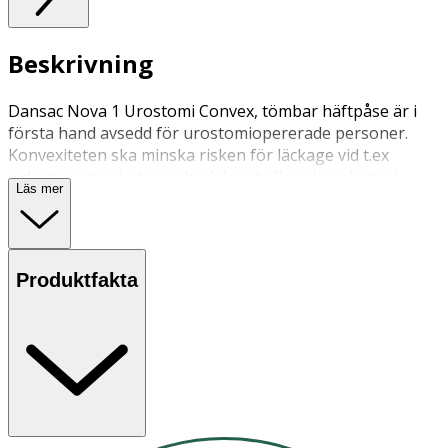
Beskrivning
Dansac Nova 1 Urostomi Convex, tömbar häftpåse är i
första hand avsedd för urostomiopererade personer.
Konvexiteten ska minska risken för läckage vid t.ex
indragen stomi, stomi i hudplanet eller ojämnheter i
Läs mer
huden.
Produktfakta