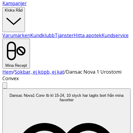
Kampanjer
Kloka Råd
Varumärken
Kundklubb
Tjänster
Hitta apotek
Kundservice
Mina Recept
Hem
/
Sökbar, ej köpb, ej kat
/
Dansac Nova 1 Urostomi
Convex
Dansac Nova1 Conv tb kl 15-24, 10 styck har tagits bort från mina
favoriter