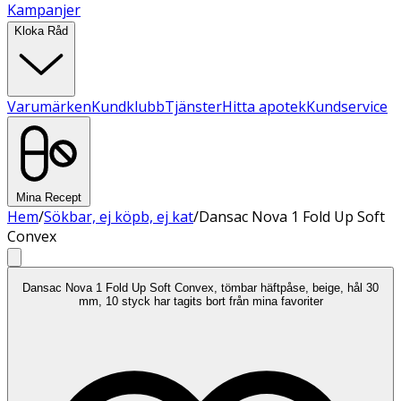
Kampanjer
Kloka Råd
Varumärken
Kundklubb
Tjänster
Hitta apotek
Kundservice
Mina Recept
Hem
/
Sökbar, ej köpb, ej kat
/
Dansac Nova 1 Fold Up Soft
Convex
Dansac Nova 1 Fold Up Soft Convex, tömbar häftpåse, beige, hål 30
mm, 10 styck har tagits bort från mina favoriter