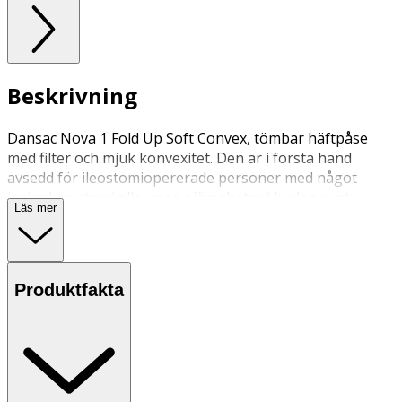
Beskrivning
Dansac Nova 1 Fold Up Soft Convex, tömbar häftpåse
med filter och mjuk konvexitet. Den är i första hand
avsedd för ileostomiopererade personer med något
insjunken stomi eller med ojämnheter i huden runt
Läs mer
stomin till följd av ärrbildning, hudveck m.m. Påsen har
integrerat påslås.
Produktfakta