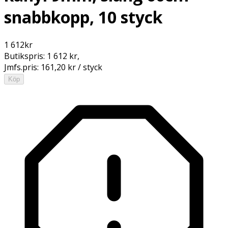
snabbkopp, 10 styck
1 612
kr
Butikspris:
1 612 kr
,
Jmfs.pris:
161,20 kr / styck
Köp