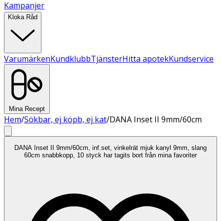
Kampanjer
Kloka Råd
Varumärken
Kundklubb
Tjänster
Hitta apotek
Kundservice
Mina Recept
Hem
/
Sökbar, ej köpb, ej kat
/
DANA Inset II 9mm/60cm
DANA Inset II 9mm/60cm, inf.set, vinkelrät mjuk kanyl 9mm, slang
60cm snabbkopp, 10 styck har tagits bort från mina favoriter