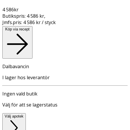
4 586
kr
Butikspris:
4 586 kr
,
Jmfs.pris:
4 586 kr / styck
Köp via recept
Dalbavancin
I lager hos leverantör
Ingen vald butik
Välj för att se lagerstatus
Välj apotek