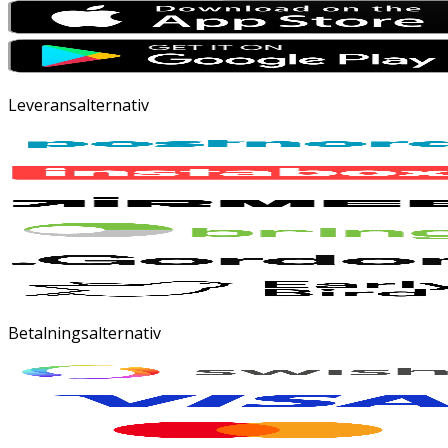
Leveransalternativ
Betalningsalternativ