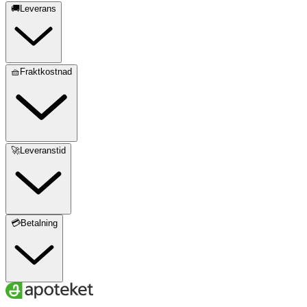
🚚Leverans
🧺Fraktkostnad
🚀Leveranstid
💳Betalning