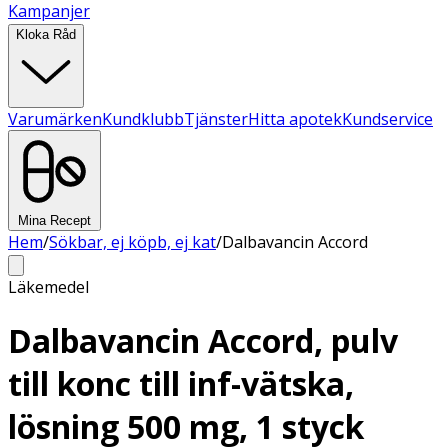
Kampanjer
Kloka Råd
Varumärken
Kundklubb
Tjänster
Hitta apotek
Kundservice
Mina Recept
Hem
/
Sökbar, ej köpb, ej kat
/
Dalbavancin Accord
Läkemedel
Dalbavancin Accord, pulv
till konc till inf-vätska,
lösning 500 mg, 1 styck