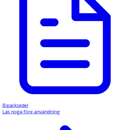
Bipacksedel
Läs noga före användning