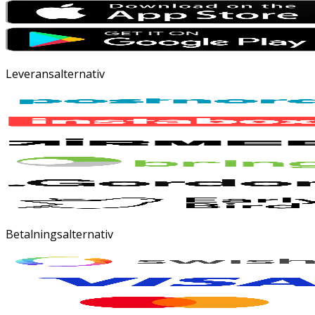
Leveransalternativ
Betalningsalternativ