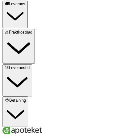
🚚Leverans
🧺Fraktkostnad
🚀Leveranstid
💳Betalning