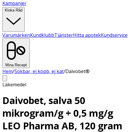
Kampanjer
Kloka Råd
Varumärken
Kundklubb
Tjänster
Hitta apotek
Kundservice
Mina Recept
Hem
/
Sökbar, ej köpb, ej kat
/
Daivobet®
Läkemedel
Daivobet, salva 50
mikrogram/g + 0,5 mg/g
LEO Pharma AB, 120 gram