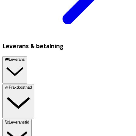
Leverans & betalning
🚚Leverans
🧺Fraktkostnad
🚀Leveranstid