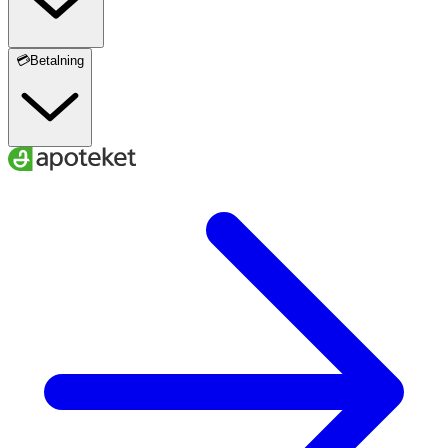
💳Betalning