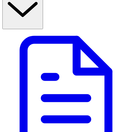
Användning  
- D-vitamin Olja ACO rekommenderas för barn upp till 2 
års ålder. 
- Rekommenderad dos för barn 0–2 år är 5 droppar 
dagligen 
- Rekommenderad dos för vissa barn upp till 5 år 5 
droppar dagligen. 
- Vänd flaskan upp och ned och skaka lätt för att få fram 
första droppen. 
Innehåll 
Den aktiva substansen är kolekalciferol (Vitamin D3). 1 ml 
D-vitamin Olja ACO innehåller: 59,5 mikrogram 
kolekalciferol motsvarande 2380 IE vitamin D3. 1 ml D-
vitamin Olja ACO motsvarar 30 droppar. Övrigt 
innehållsämne är solrosolja.  