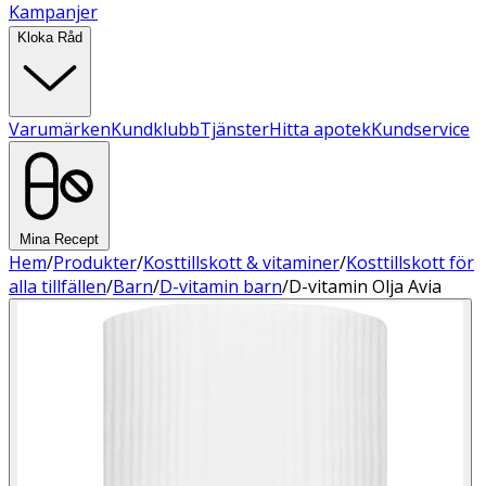
Kampanjer
Kloka Råd
Varumärken
Kundklubb
Tjänster
Hitta apotek
Kundservice
Mina Recept
Hem
/
Produkter
/
Kosttillskott & vitaminer
/
Kosttillskott för
alla tillfällen
/
Barn
/
D-vitamin barn
/
D-vitamin Olja Avia