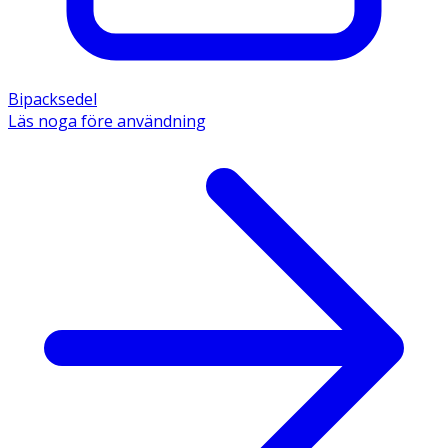
Bipacksedel
Läs noga före användning