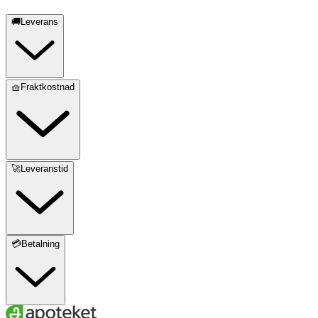
🚚Leverans
🧺Fraktkostnad
🚀Leveranstid
💳Betalning