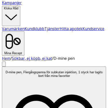
Kampanjer
Kloka Råd
Varumärken
Kundklubb
Tjänster
Hitta apotek
Kundservice
Mina Recept
Hem
/
Sökbar, ej köpb, ej kat
/
D-mine pen
D-mine pen, Flergångspenna för subkutan injektion, 1 styck har tagits
bort från mina favoriter