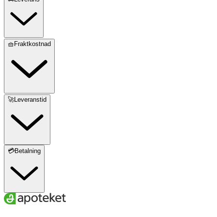
🧺Fraktkostnad
🚀Leveranstid
💳Betalning