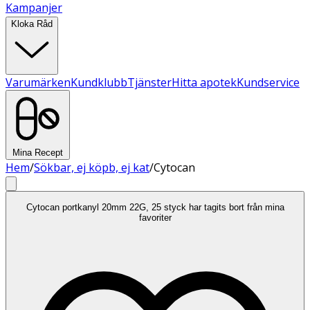
Kampanjer
Kloka Råd
Varumärken
Kundklubb
Tjänster
Hitta apotek
Kundservice
Mina Recept
Hem
/
Sökbar, ej köpb, ej kat
/
Cytocan
Cytocan portkanyl 20mm 22G, 25 styck har tagits bort från mina
favoriter