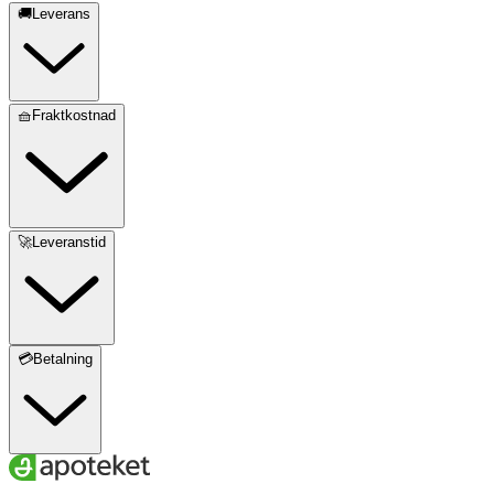
🚚Leverans
🧺Fraktkostnad
🚀Leveranstid
💳Betalning