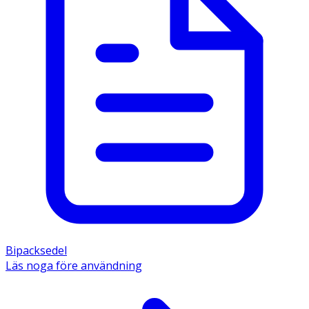
Bipacksedel
Läs noga före användning