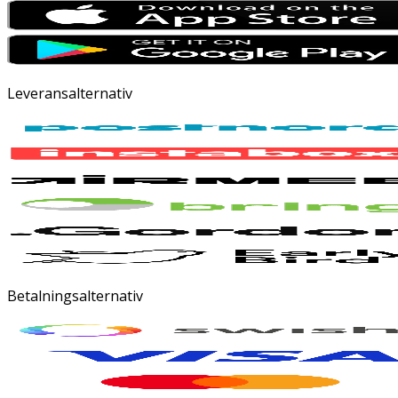
Leveransalternativ
Betalningsalternativ