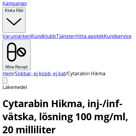
Kampanjer
Kloka Råd
Varumärken
Kundklubb
Tjänster
Hitta apotek
Kundservice
Mina Recept
Hem
/
Sökbar, ej köpb, ej kat
/
Cytarabin Hikma
Läkemedel
Cytarabin Hikma, inj-/inf-
vätska, lösning 100 mg/ml,
20 milliliter