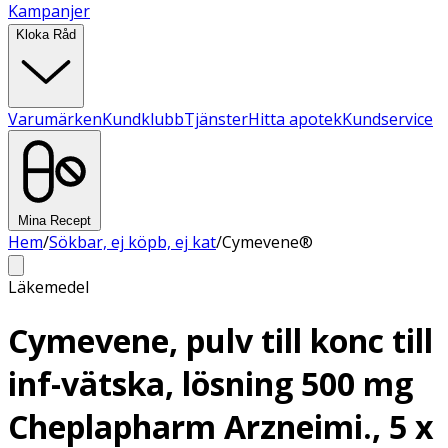
Kampanjer
Kloka Råd
Varumärken
Kundklubb
Tjänster
Hitta apotek
Kundservice
Mina Recept
Hem
/
Sökbar, ej köpb, ej kat
/
Cymevene®
Läkemedel
Cymevene, pulv till konc till
inf-vätska, lösning 500 mg
Cheplapharm Arzneimi., 5 x