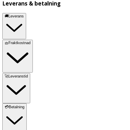
Leverans & betalning
🚚Leverans
🧺Fraktkostnad
🚀Leveranstid
💳Betalning