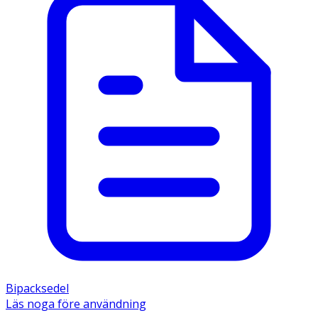
Bipacksedel
Läs noga före användning