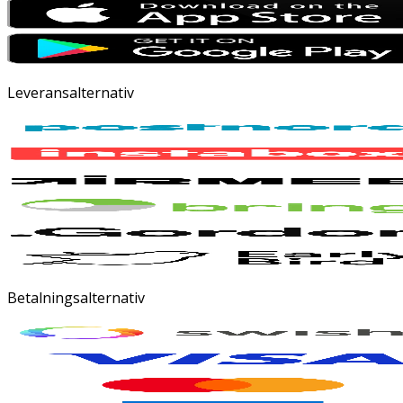
Leveransalternativ
Betalningsalternativ