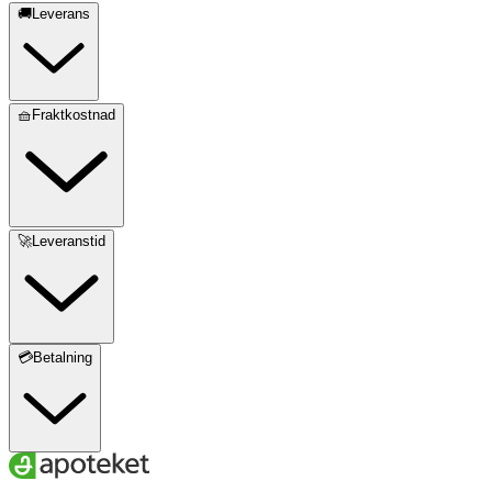
🚚Leverans
🧺Fraktkostnad
🚀Leveranstid
💳Betalning