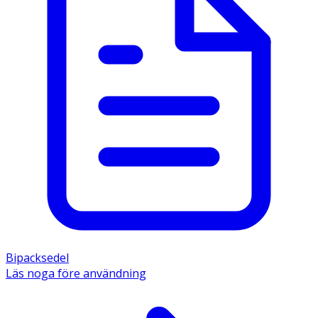
Bipacksedel
Läs noga före användning