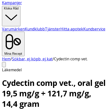
Kampanjer
Kloka Råd
Varumärken
Kundklubb
Tjänster
Hitta apotek
Kundservice
Mina Recept
Hem
/
Sökbar, ej köpb, ej kat
/
Cydectin comp vet.
Läkemedel
Cydectin comp vet., oral gel
19,5 mg/g + 121,7 mg/g,
14,4 gram