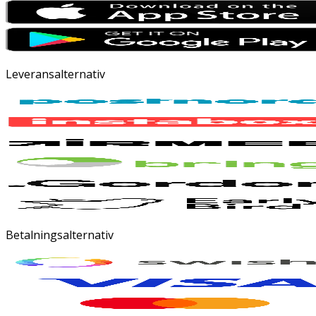
Leveransalternativ
Betalningsalternativ