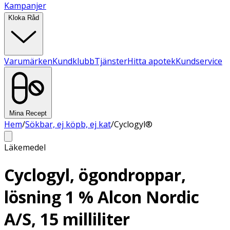
Kampanjer
Kloka Råd
Varumärken
Kundklubb
Tjänster
Hitta apotek
Kundservice
Mina Recept
Hem
/
Sökbar, ej köpb, ej kat
/
Cyclogyl®
Läkemedel
Cyclogyl, ögondroppar,
lösning 1 % Alcon Nordic
A/S, 15 milliliter