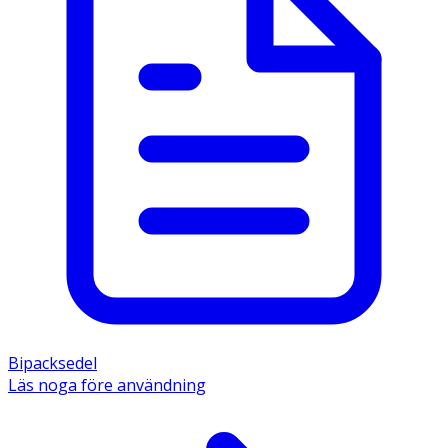
Bipacksedel
Läs noga före användning