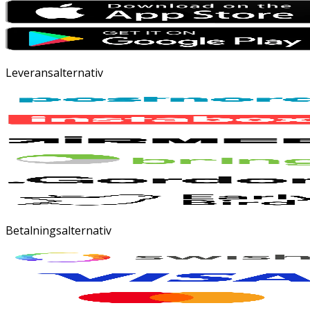
Leveransalternativ
Betalningsalternativ