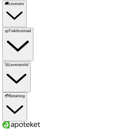
🚚Leverans
🧺Fraktkostnad
🚀Leveranstid
💳Betalning