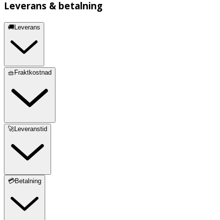
Leverans & betalning
🚚Leverans
🧺Fraktkostnad
🚀Leveranstid
💳Betalning