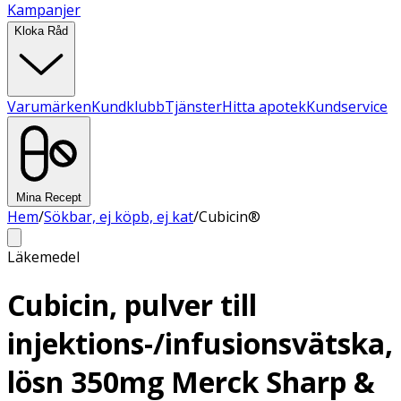
Kampanjer
Kloka Råd
Varumärken
Kundklubb
Tjänster
Hitta apotek
Kundservice
Mina Recept
Hem
/
Sökbar, ej köpb, ej kat
/
Cubicin®
Läkemedel
Cubicin, pulver till
injektions-/infusionsvätska,
lösn 350mg Merck Sharp &