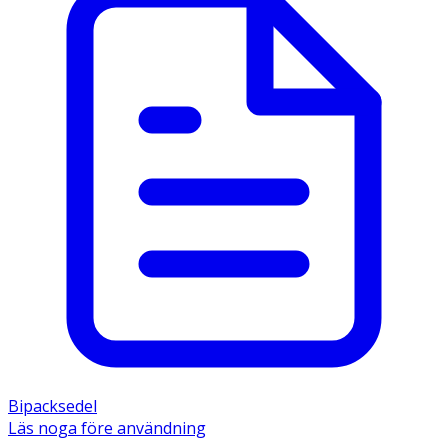
Bipacksedel
Läs noga före användning