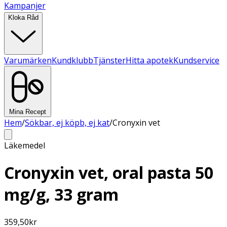
Kampanjer
Kloka Råd
Varumärken
Kundklubb
Tjänster
Hitta apotek
Kundservice
Mina Recept
Hem
/
Sökbar, ej köpb, ej kat
/
Cronyxin vet
Läkemedel
Cronyxin vet, oral pasta 50
mg/g, 33 gram
359,50
kr