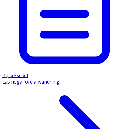
Bipacksedel
Läs noga före användning