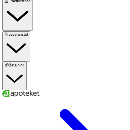
🧺Fraktkostnad
🚀Leveranstid
💳Betalning