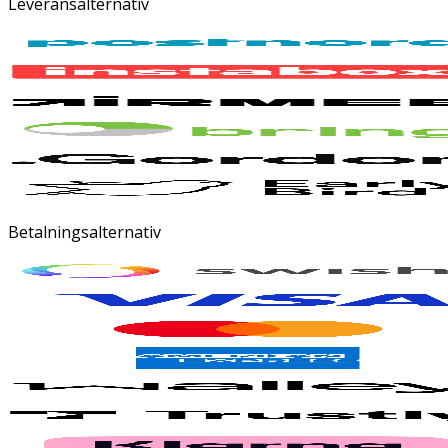
Leveransalternativ
Betalningsalternativ