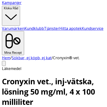
Kampanjer
Kloka Råd
Varumärken
Kundklubb
Tjänster
Hitta apotek
Kundservice
Mina Recept
Hem
/
Sökbar, ej köpb, ej kat
/
Cronyxin® vet.
Läkemedel
Cronyxin vet., inj-vätska,
lösning 50 mg/ml, 4 x 100
milliliter