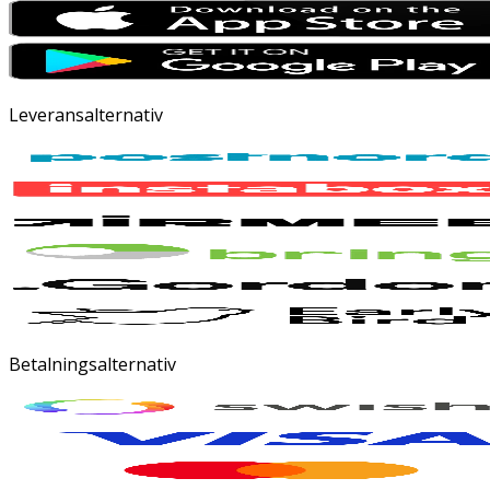
Leveransalternativ
Betalningsalternativ