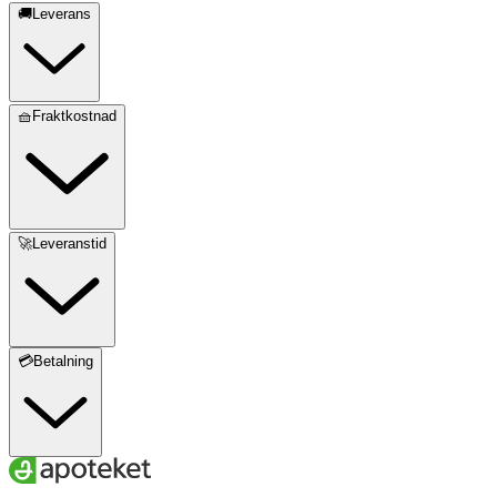
🚚Leverans
🧺Fraktkostnad
🚀Leveranstid
💳Betalning