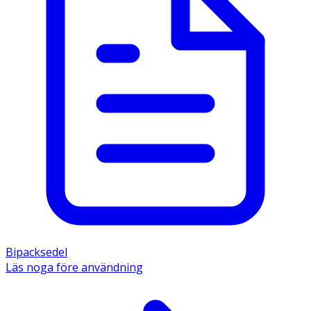
Bipacksedel
Läs noga före användning