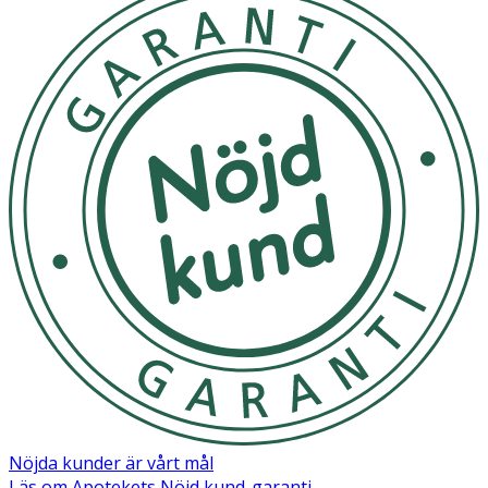
Nöjda kunder är vårt mål
Läs om Apotekets Nöjd kund-garanti