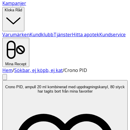
Kampanjer
Kloka Råd
Varumärken
Kundklubb
Tjänster
Hitta apotek
Kundservice
Mina Recept
Hem
/
Sökbar, ej köpb, ej kat
/
Crono PID
Crono PID, ampull 20 ml kombinerad med uppdragningskanyl, 80 styck
har tagits bort från mina favoriter