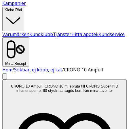
Kampanjer
Kloka Råd
Varumärken
Kundklubb
Tjänster
Hitta apotek
Kundservice
Mina Recept
Hem
/
Sökbar, ej köpb, ej kat
/
CRONO 10 Ampull
CRONO 10 Ampull, CRONO 10 ml spruta till CRONO Super PID
infusionspump, 80 styck har tagits bort från mina favoriter