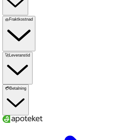
🧺Fraktkostnad
🚀Leveranstid
💳Betalning