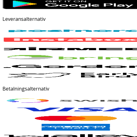
Leveransalternativ
Betalningsalternativ