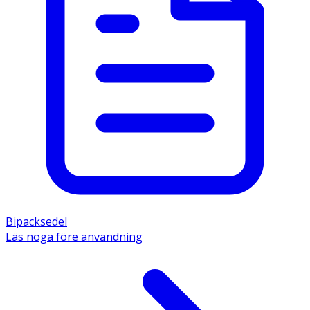
Bipacksedel
Läs noga före användning