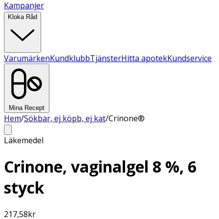
Kampanjer
Kloka Råd
Varumärken
Kundklubb
Tjänster
Hitta apotek
Kundservice
Mina Recept
Hem
/
Sökbar, ej köpb, ej kat
/
Crinone®
Läkemedel
Crinone, vaginalgel 8 %, 6
styck
217,58
kr