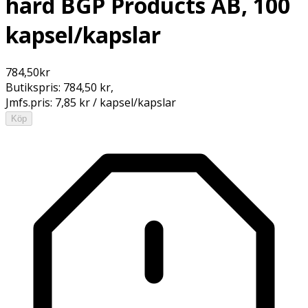
hård BGP Products AB, 100
kapsel/kapslar
784,50
kr
Butikspris:
784,50 kr
,
Jmfs.pris:
7,85 kr / kapsel/kapslar
Köp