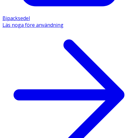
Bipacksedel
Läs noga före användning