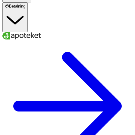
💳Betalning