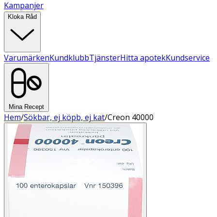
Kampanjer
Kloka Råd
Varumärken
Kundklubb
Tjänster
Hitta apotek
Kundservice
Mina Recept
Hem
/
Sökbar, ej köpb, ej kat
/
Creon 40000