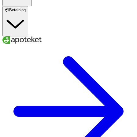
💳Betalning