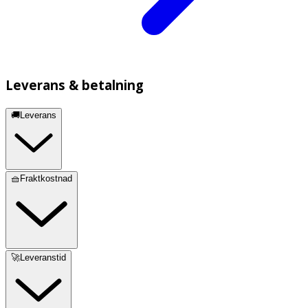
Leverans & betalning
🚚Leverans
🧺Fraktkostnad
🚀Leveranstid