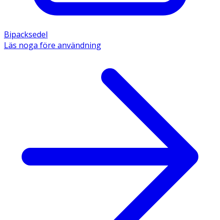
Bipacksedel
Läs noga före användning