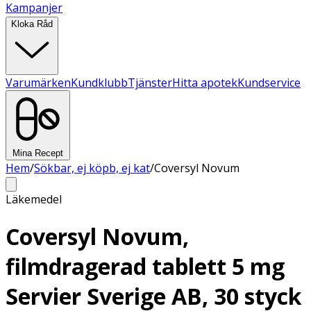
Kampanjer
Kloka Råd
Varumärken
Kundklubb
Tjänster
Hitta apotek
Kundservice
Mina Recept
Hem
/
Sökbar, ej köpb, ej kat
/
Coversyl Novum
Läkemedel
Coversyl Novum,
filmdragerad tablett 5 mg
Servier Sverige AB, 30 styck