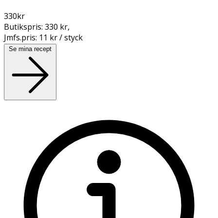
330
kr
Butikspris:
330 kr
,
Jmfs.pris:
11 kr / styck
Se mina recept