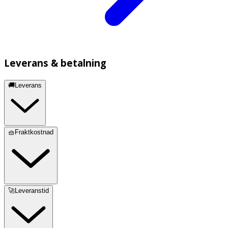
Leverans & betalning
🚚Leverans
🧺Fraktkostnad
🚀Leveranstid