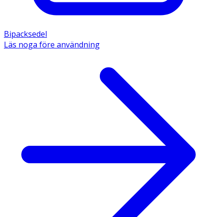
Bipacksedel
Läs noga före användning