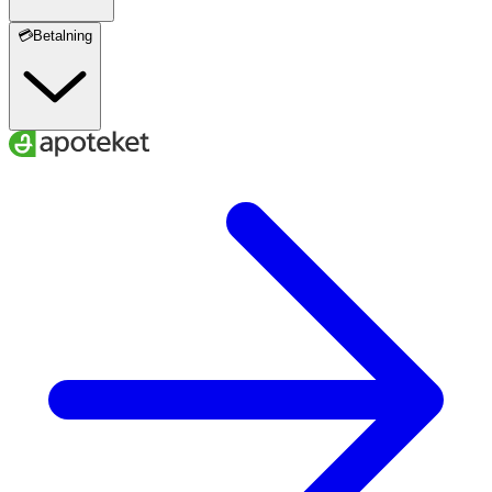
💳Betalning