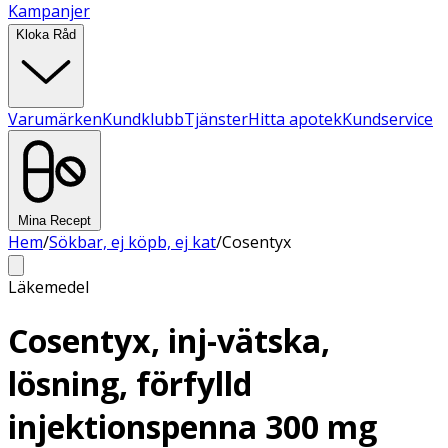
Kampanjer
Kloka Råd
Varumärken
Kundklubb
Tjänster
Hitta apotek
Kundservice
Mina Recept
Hem
/
Sökbar, ej köpb, ej kat
/
Cosentyx
Läkemedel
Cosentyx, inj-vätska,
lösning, förfylld
injektionspenna 300 mg