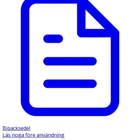
Bipacksedel
Läs noga före användning