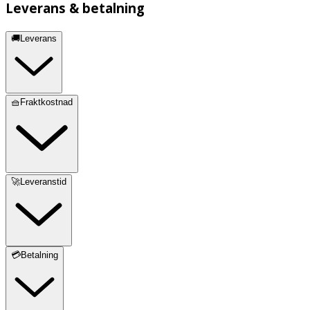
Leverans & betalning
🚚Leverans
🧺Fraktkostnad
🚀Leveranstid
💳Betalning