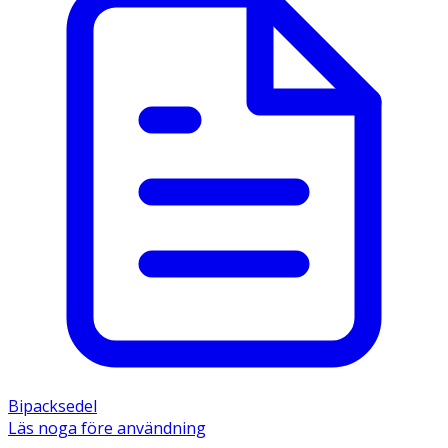
Bipacksedel
Läs noga före användning