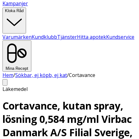
Kampanjer
Kloka Råd
Varumärken
Kundklubb
Tjänster
Hitta apotek
Kundservice
Mina Recept
Hem
/
Sökbar, ej köpb, ej kat
/
Cortavance
Läkemedel
Cortavance, kutan spray,
lösning 0,584 mg/ml Virbac
Danmark A/S Filial Sverige,