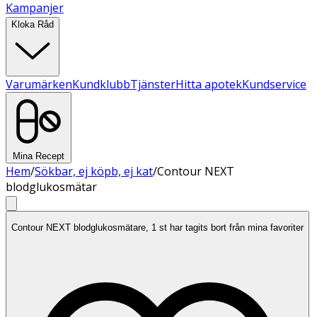
Kampanjer
Kloka Råd
Varumärken
Kundklubb
Tjänster
Hitta apotek
Kundservice
Mina Recept
Hem
/
Sökbar, ej köpb, ej kat
/
Contour NEXT
blodglukosmätar
Contour NEXT blodglukosmätare, 1 st har tagits bort från mina favoriter