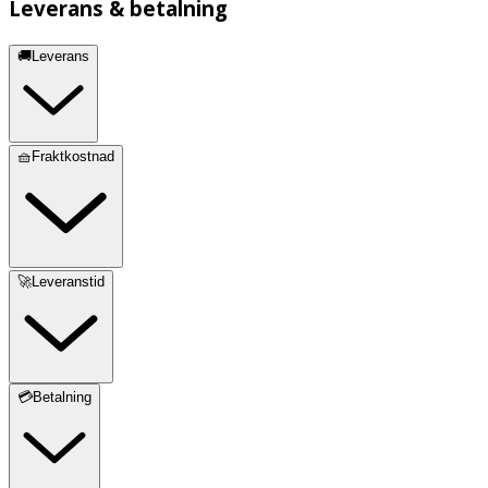
Leverans & betalning
🚚Leverans
🧺Fraktkostnad
🚀Leveranstid
💳Betalning