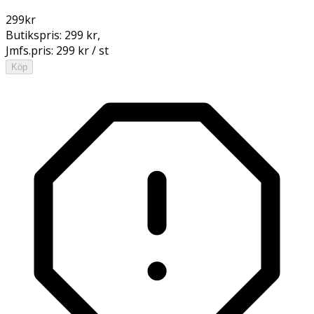
299
kr
Butikspris:
299 kr
,
Jmfs.pris:
299 kr / st
Köp