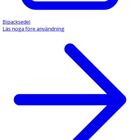
Bipacksedel
Läs noga före användning