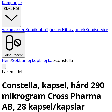
Kampanjer
Kloka Råd
Varumärken
Kundklubb
Tjänster
Hitta apotek
Kundservice
Mina Recept
Hem
/
Sökbar, ej köpb, ej kat
/
Constella
Läkemedel
Constella, kapsel, hård 290
mikrogram Cross Pharma
AB, 28 kapsel/kapslar