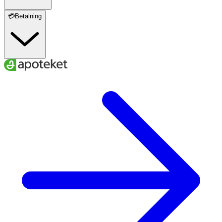
💳Betalning