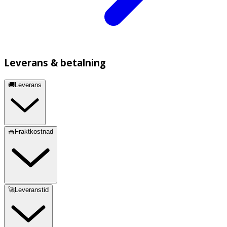
Leverans & betalning
🚚Leverans
🧺Fraktkostnad
🚀Leveranstid