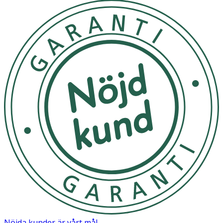
Nöjda kunder är vårt mål