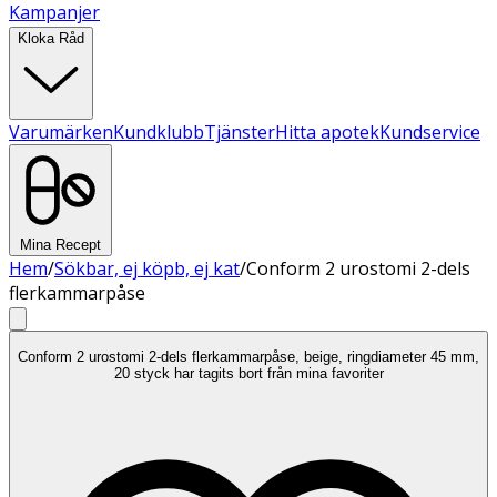
Kampanjer
Kloka Råd
Varumärken
Kundklubb
Tjänster
Hitta apotek
Kundservice
Mina Recept
Hem
/
Sökbar, ej köpb, ej kat
/
Conform 2 urostomi 2-dels
flerkammarpåse
Conform 2 urostomi 2-dels flerkammarpåse, beige, ringdiameter 45 mm,
20 styck har tagits bort från mina favoriter