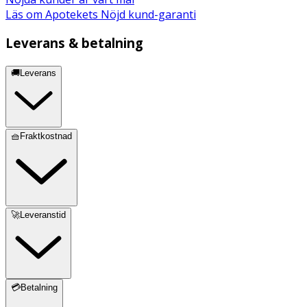
Läs om Apotekets Nöjd kund-garanti
Leverans & betalning
🚚Leverans
🧺Fraktkostnad
🚀Leveranstid
💳Betalning