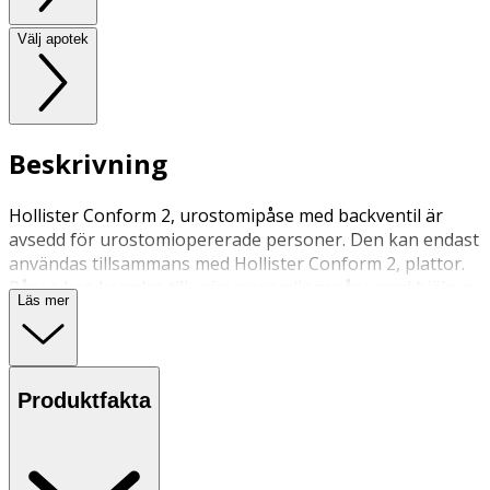
Välj apotek
Beskrivning
Hollister Conform 2, urostomipåse med backventil är
avsedd för urostomiopererade personer. Den kan endast
användas tillsammans med Hollister Conform 2, plattor.
Påsen kan kopplas till urinuppsamlingspåse med hjälp av
Läs mer
bipackat sammankopplingsrör.
Produktfakta