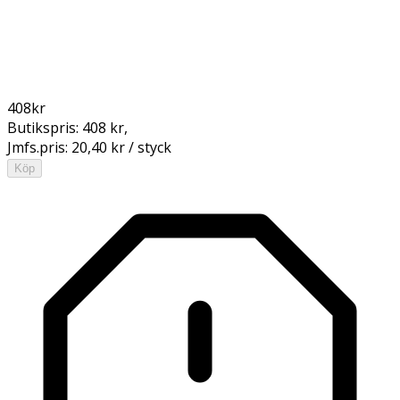
408
kr
Butikspris:
408 kr
,
Jmfs.pris:
20,40 kr / styck
Köp