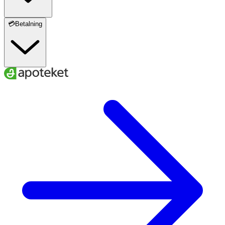
💳Betalning