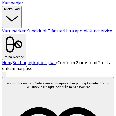
Kampanjer
Kloka Råd
Varumärken
Kundklubb
Tjänster
Hitta apotek
Kundservice
Mina Recept
Hem
/
Sökbar, ej köpb, ej kat
/
Conform 2 urostomi 2-dels
enkammarpåse
Conform 2 urostomi 2-dels enkammarpåse, beige, ringdiameter 45 mm,
20 styck har tagits bort från mina favoriter