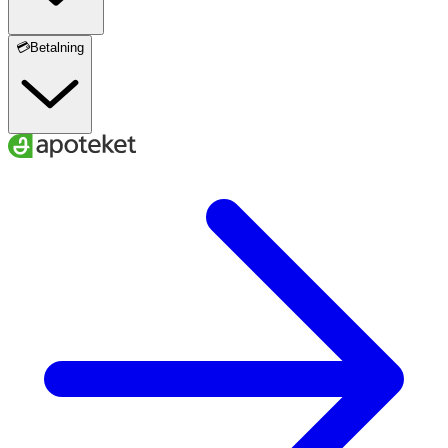
💳Betalning