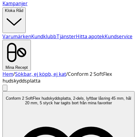
Kampanjer
Kloka Råd
Varumärken
Kundklubb
Tjänster
Hitta apotek
Kundservice
Mina Recept
Hem
/
Sökbar, ej köpb, ej kat
/
Conform 2 SoftFlex
hudskyddsplatta
Conform 2 SoftFlex hudskyddsplatta, 2-dels, lyftbar låsring 45 mm, hål
20 mm, 5 styck har tagits bort från mina favoriter