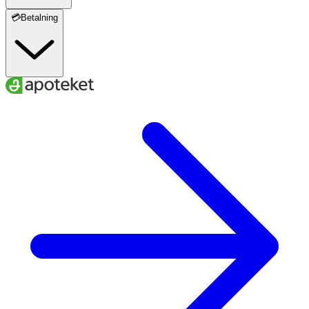
💳Betalning