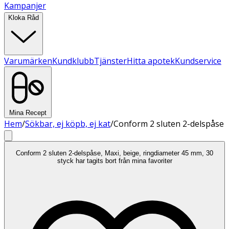
Kampanjer
Kloka Råd
Varumärken
Kundklubb
Tjänster
Hitta apotek
Kundservice
Mina Recept
Hem
/
Sökbar, ej köpb, ej kat
/
Conform 2 sluten 2-delspåse
Conform 2 sluten 2-delspåse, Maxi, beige, ringdiameter 45 mm, 30
styck har tagits bort från mina favoriter