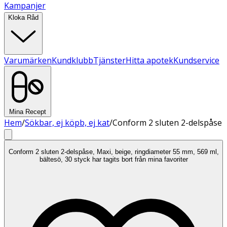
Kampanjer
Kloka Råd
Varumärken
Kundklubb
Tjänster
Hitta apotek
Kundservice
Mina Recept
Hem
/
Sökbar, ej köpb, ej kat
/
Conform 2 sluten 2-delspåse
Conform 2 sluten 2-delspåse, Maxi, beige, ringdiameter 55 mm, 569 ml,
bältesö, 30 styck har tagits bort från mina favoriter