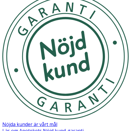
Nöjda kunder är vårt mål
Läs om Apotekets Nöjd kund-garanti