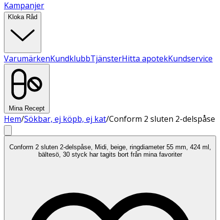
Kampanjer
Kloka Råd
Varumärken
Kundklubb
Tjänster
Hitta apotek
Kundservice
Mina Recept
Hem
/
Sökbar, ej köpb, ej kat
/
Conform 2 sluten 2-delspåse
Conform 2 sluten 2-delspåse, Midi, beige, ringdiameter 55 mm, 424 ml,
bältesö, 30 styck har tagits bort från mina favoriter