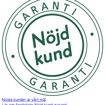
Nöjda kunder är vårt mål
Läs om Apotekets Nöjd kund-garanti