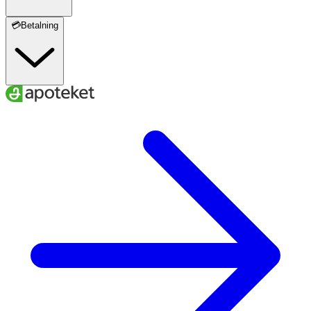
💳Betalning