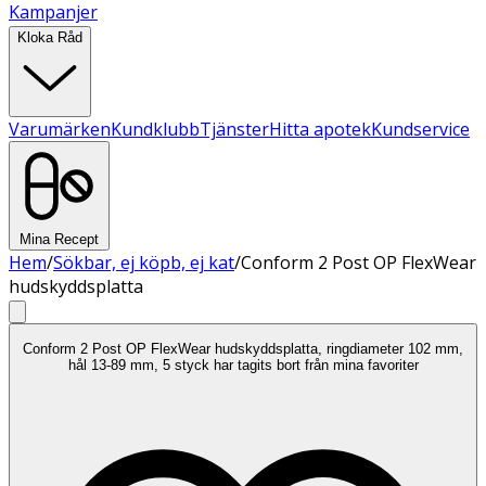
Kampanjer
Kloka Råd
Varumärken
Kundklubb
Tjänster
Hitta apotek
Kundservice
Mina Recept
Hem
/
Sökbar, ej köpb, ej kat
/
Conform 2 Post OP FlexWear
hudskyddsplatta
Conform 2 Post OP FlexWear hudskyddsplatta, ringdiameter 102 mm,
hål 13-89 mm, 5 styck har tagits bort från mina favoriter