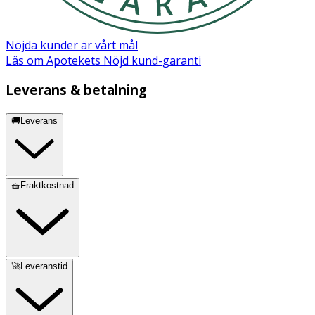
Nöjda kunder är vårt mål
Läs om Apotekets Nöjd kund-garanti
Leverans & betalning
🚚Leverans
🧺Fraktkostnad
🚀Leveranstid