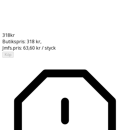
318
kr
Butikspris:
318 kr
,
Jmfs.pris:
63,60 kr / styck
Köp