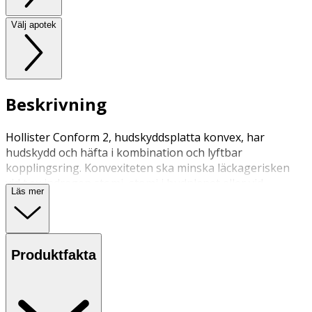
Välj apotek
Beskrivning
Hollister Conform 2, hudskyddsplatta konvex, har
hudskydd och häfta i kombination och lyftbar
kopplingsring. Konvexiteten ska minska läckagerisken
vid t.ex indragen stomi, stomi i hudplanet eller vid
Läs mer
ojämnheter i huden. Den kan endast användas till
Hollister Conform 2, påsar.
Produktfakta