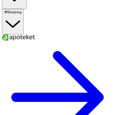
💳Betalning