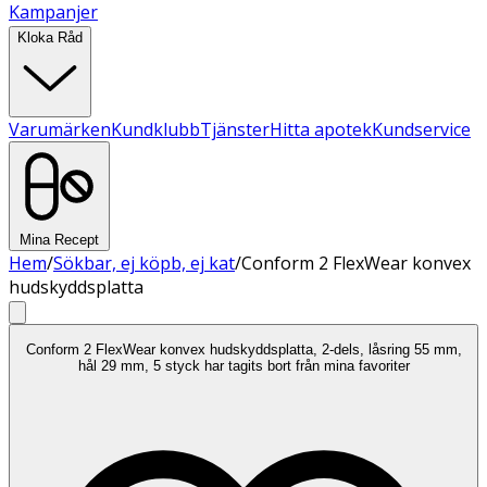
Kampanjer
Kloka Råd
Varumärken
Kundklubb
Tjänster
Hitta apotek
Kundservice
Mina Recept
Hem
/
Sökbar, ej köpb, ej kat
/
Conform 2 FlexWear konvex
hudskyddsplatta
Conform 2 FlexWear konvex hudskyddsplatta, 2-dels, låsring 55 mm,
hål 29 mm, 5 styck har tagits bort från mina favoriter