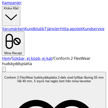
Kampanjer
Kloka Råd
Varumärken
Kundklubb
Tjänster
Hitta apotek
Kundservice
Mina Recept
Hem
/
Sökbar, ej köpb, ej kat
/
Conform 2 FlexWear
hudskyddsplatta
Conform 2 FlexWear hudskyddsplatta 2-dels med lyftbar låsring 55 mm
hål 40 mm, 5 styck har tagits bort från mina favoriter