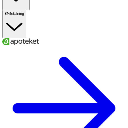
💳Betalning